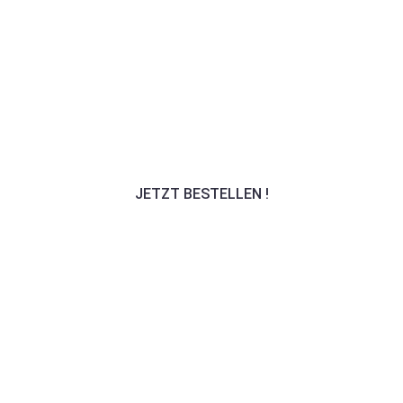
ine neue Herausforderung, etwas einziga
JETZT BESTELLEN !