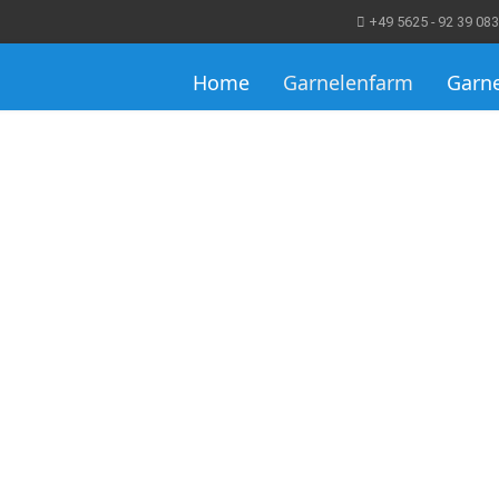
+49 5625 - 92 39 083
Home
Garnelenfarm
Garn
Garnelenfarm Hügel