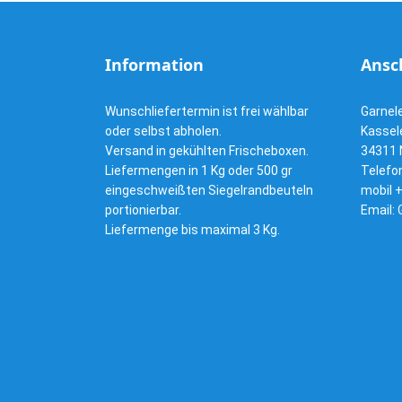
Information
Ansch
Wunschliefertermin ist frei wählbar
Garnel
oder selbst abholen.
Kassel
Versand in gekühlten Frischeboxen.
34311
Liefermengen in 1 Kg oder 500 gr
Telefon
eingeschweißten Siegelrandbeuteln
mobil +
portionierbar.
Email:
Liefermenge bis maximal 3 Kg.