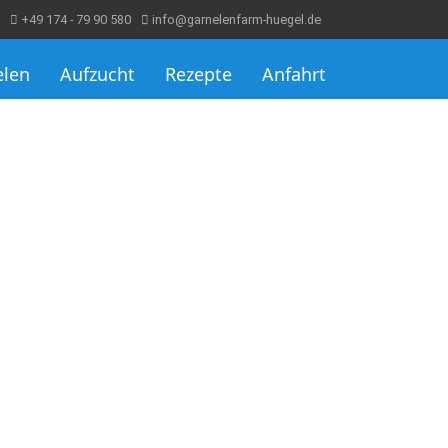
+49 174 - 79 90 580
info@garnelenfarm-huegel.de
elen
Aufzucht
Rezepte
Anfahrt